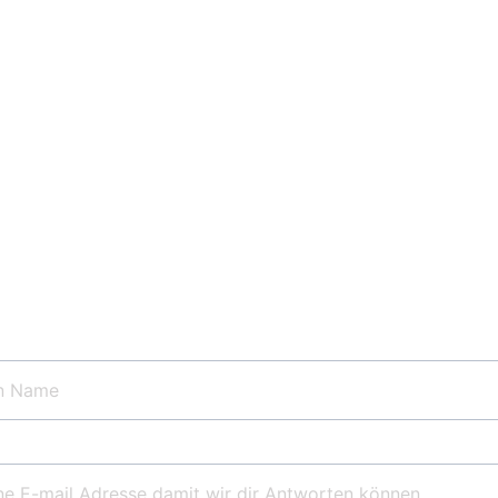
ine Micro Wedding im The 
uren Ideen – wir freuen uns darauf, eure Micro Wedding im
gemeinsam mit euch zu gestalten.
& Nachname*