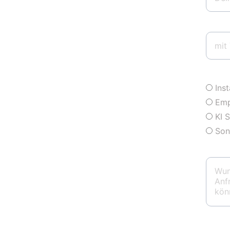
Telefo
Wie ha
Ins
Emp
KI 
Son
Ein pa
Geplan