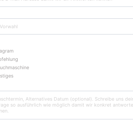
nnummer
bt ihr uns gefunden?*
tagram
fehlung
Suchmaschine
stiges
ar Eckdaten zu eurem Tag*
te Gästeanzahl*