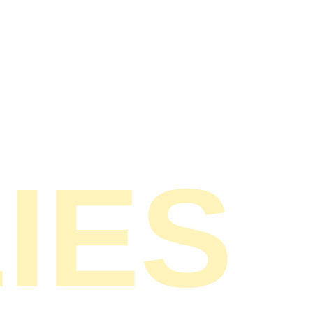
Space Mieten
Loom Events
IES